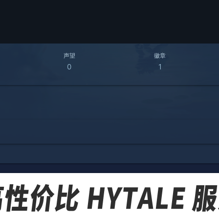
声望
徽章
0
1